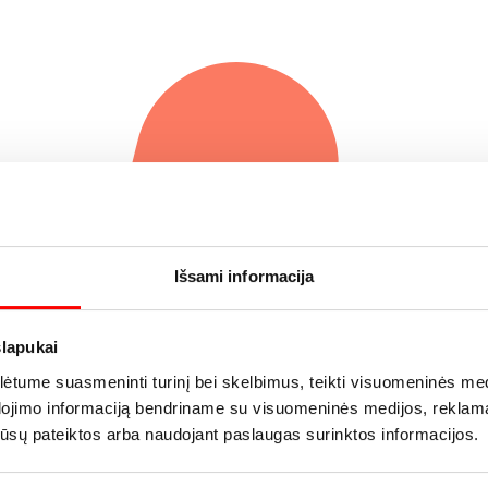
g
Išsami informacija
slapukai
tume suasmeninti turinį bei skelbimus, teikti visuomeninės medij
dojimo informaciją bendriname su visuomeninės medijos, reklamav
os jūsų pateiktos arba naudojant paslaugas surinktos informacijos.