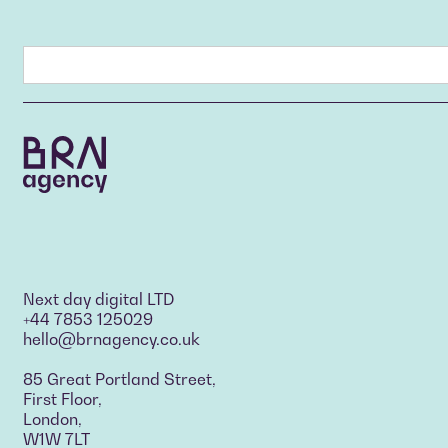
Next day digital LTD
+44 7853 125029
hello@brnagency.co.uk
85 Great Portland Street,
First Floor,
London,
W1W 7LT