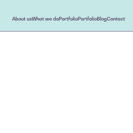
About us
What we do
Portfolio
Portfolio
Blog
Contact
About us
What we do
Portfolio
Portfolio
Blog
Contact