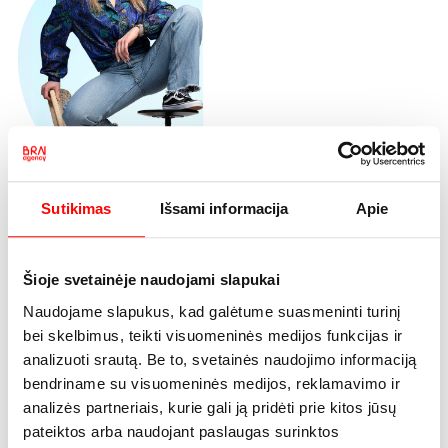
Sutikimas
Išsami informacija
Apie
Gabrielle
Project Manager
Šioje svetainėje naudojami slapukai
Naudojame slapukus, kad galėtume suasmeninti turinį
bei skelbimus, teikti visuomeninės medijos funkcijas ir
analizuoti srautą. Be to, svetainės naudojimo informaciją
bendriname su visuomeninės medijos, reklamavimo ir
analizės partneriais, kurie gali ją pridėti prie kitos jūsų
pateiktos arba naudojant paslaugas surinktos