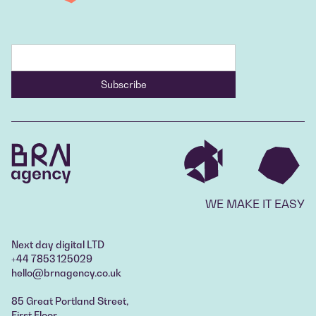
WE MAKE IT EASY
Next day digital LTD
+44 7853 125029
hello@brnagency.co.uk
85 Great Portland Street,
First Floor,