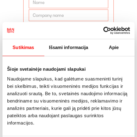
Sutikimas
Išsami informacija
Apie
Šioje svetainėje naudojami slapukai
I agree to the Terms & Conditions
Naudojame slapukus, kad galėtume suasmeninti turinį
Receive strategic insights
bei skelbimus, teikti visuomeninės medijos funkcijas ir
analizuoti srautą. Be to, svetainės naudojimo informaciją
bendriname su visuomeninės medijos, reklamavimo ir
analizės partneriais, kurie gali ją pridėti prie kitos jūsų
pateiktos arba naudojant paslaugas surinktos
informacijos.